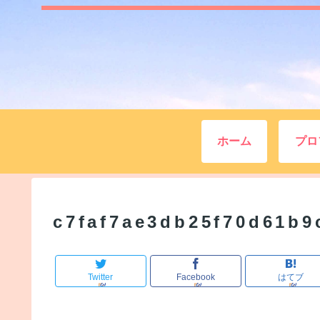
ホーム
プロ
c7faf7ae3db25f70d61b9
Twitter
Facebook
はてブ