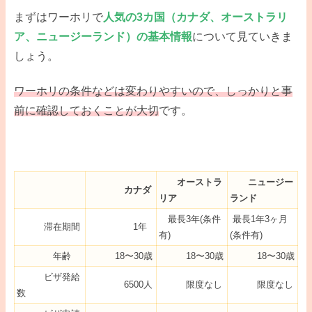
まずはワーホリで
人気の3カ国（カナダ、オーストラリ
ア、ニュージーランド）の基本情報
について見ていきま
しょう。
ワーホリの条件などは変わりやすいので、しっかりと事
前に確認しておくことが大切
です。
オーストラ
ニュージー
カナダ
リア
ランド
最長3年(条件
最長1年3ヶ月
滞在期間
1年
有)
(条件有)
年齢
18〜30歳
18〜30歳
18〜30歳
ビザ発給
6500人
限度なし
限度なし
数