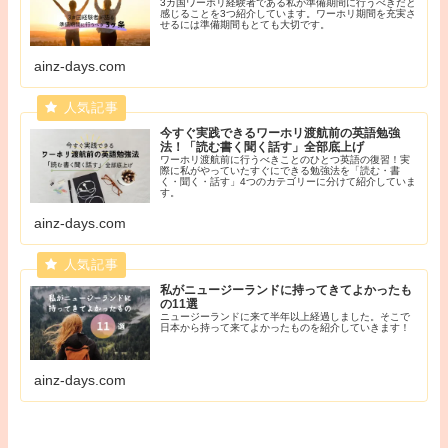
3カ国ワーホリ経験者である私が準備期間に行うべきだと
感じることを3つ紹介しています。ワーホリ期間を充実さ
せるには準備期間もとても大切です。
ainz-days.com
今すぐ実践できるワーホリ渡航前の英語勉強
法！「読む書く聞く話す」全部底上げ
ワーホリ渡航前に行うべきことのひとつ英語の復習！実
際に私がやっていたすぐにできる勉強法を「読む・書
く・聞く・話す」4つのカテゴリーに分けて紹介していま
す。
ainz-days.com
私がニュージーランドに持ってきてよかったも
の11選
ニュージーランドに来て半年以上経過しました。そこで
日本から持って来てよかったものを紹介していきます！
ainz-days.com