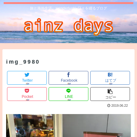
旅と海外生活、wonderlustな日々を綴るブログ
img_9980
Twitter
Facebook
はてブ
Pocket
LINE
コピー
2019.06.22