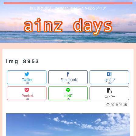
旅と海外生活、wonderlustな日々を綴るブログ
img_8953
Twitter
Facebook
はてブ
Pocket
LINE
コピー
2019.04.15