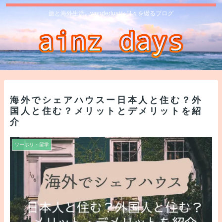
旅と海外生活、wonderlustな日々を綴るブログ
海外でシェアハウスー日本人と住む？外
国人と住む？メリットとデメリットを紹
介
ワーホリ・留学