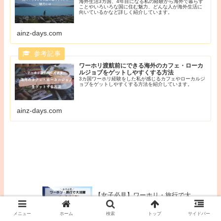
海外生活3カ国、4年目になる私の経験から海外で暮らす
ことやいろいろな国に住む魅力、どんな人が海外生活に
向いているかなど詳しく紹介しています。
ainz-days.com
ワーホリ渡航前にできる海外のカフェ・ローカ
ルジョブをゲットしやすくする方法
3カ国ワーホリ経験をした私が感じるカフェやローカルジ
ョブをゲットしやすくする方法を紹介しています。
ainz-days.com
【女子必見】ワーホリ・旅行で大
活躍おすすめバックパックー10年
以上愛用品公開
メニュー
ホーム
検索
トップ
サイドバー