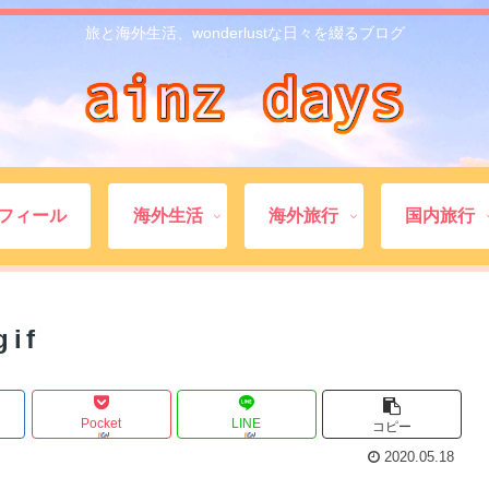
旅と海外生活、wonderlustな日々を綴るブログ
フィール
海外生活
海外旅行
国内旅行
gif
Pocket
LINE
コピー
2020.05.18